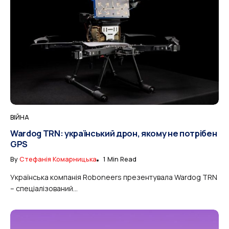
ВІЙНА
Wardog TRN: український дрон, якому не потрібен
GPS
By
Стефанія Комарницька
1 Min Read
Українська компанія Roboneers презентувала Wardog TRN
– спеціалізований...