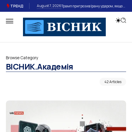
ТРЕНД
August 7, 2026
Трамп пригрозив Ірану ударом, якщо Тегеран не відкриє Ормузьку протоку
Browse Category
ВІСНИК.Академія
42 Articles