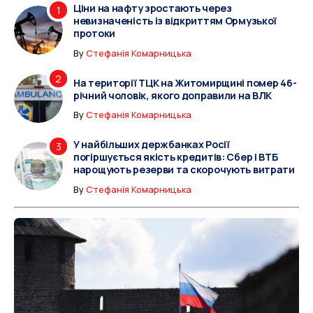
Ціни на нафту зростають через
невизначеність із відкриттям Ормузької
протоки
By
Стефанія Комарницька
На території ТЦК на Житомирщині помер 46-
річний чоловік, якого доправили на ВЛК
By
Стефанія Комарницька
У найбільших держбанках Росії
погіршується якість кредитів: Сбер і ВТБ
нарощують резерви та скорочують витрати
By
Стефанія Комарницька