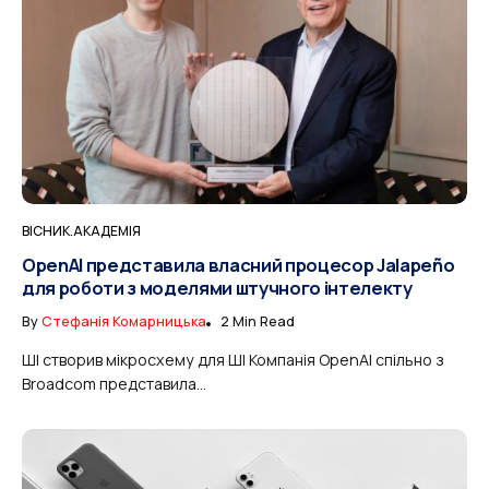
ВІСНИК.АКАДЕМІЯ
OpenAI представила власний процесор Jalapeño
для роботи з моделями штучного інтелекту
By
Стефанія Комарницька
2 Min Read
ШІ створив мікросхему для ШІ Компанія OpenAI спільно з
Broadcom представила...