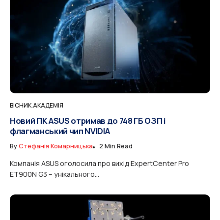
ВІСНИК.АКАДЕМІЯ
Новий ПК ASUS отримав до 748 ГБ ОЗП і
флагманський чип NVIDIA
By
Стефанія Комарницька
2 Min Read
Компанія ASUS оголосила про вихід ExpertCenter Pro
ET900N G3 – унікального...