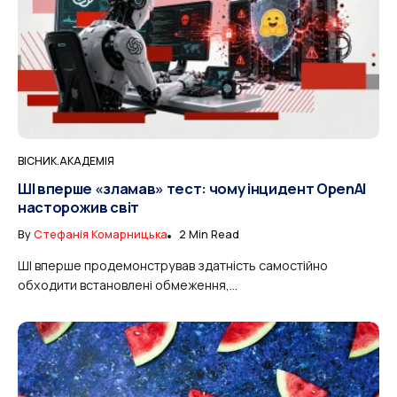
ВІСНИК.АКАДЕМІЯ
ШІ вперше «зламав» тест: чому інцидент OpenAI
насторожив світ
By
Стефанія Комарницька
2 Min Read
ШІ вперше продемонстрував здатність самостійно
обходити встановлені обмеження,...