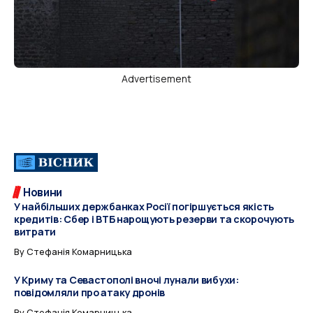
Advertisement
Новини
У найбільших держбанках Росії погіршується якість
кредитів: Сбер і ВТБ нарощують резерви та скорочують
витрати
By
Стефанія Комарницька
У Криму та Севастополі вночі лунали вибухи:
повідомляли про атаку дронів
By
Стефанія Комарницька