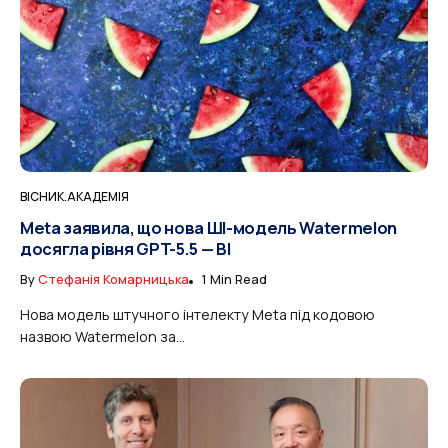
ВІСНИК.АКАДЕМІЯ
Meta заявила, що нова ШІ-модель Watermelon
досягла рівня GPT-5.5 — BI
By
Стефанія Комарницька
1 Min Read
Нова модель штучного інтелекту Meta під кодовою
назвою Watermelon за...