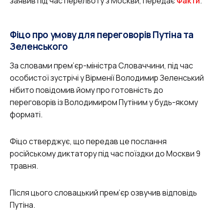
заявив під час перельоту з Москви, передає
Факти
.
Фіцо про умову для переговорів Путіна та
Зеленського
За словами прем’єр-міністра Словаччини, під час
особистої зустрічі у Вірменії Володимир Зеленський
нібито повідомив йому про готовність до
переговорів із Володимиром Путіним у будь-якому
форматі.
Фіцо стверджує, що передав це послання
російському диктатору під час поїздки до Москви 9
травня.
Після цього словацький прем’єр озвучив відповідь
Путіна.