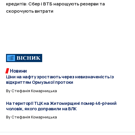
кредитів: Сбер і ВТБ нарощують резерви та
скорочують витрати
Новини
Ціни на нафту зростають через невизначеність із
відкриттям Ормузької протоки
By
Стефанія Комарницька
На території ТЦК на Житомирщині помер 46-річний
чоловік, якого доправили на ВЛК
By
Стефанія Комарницька