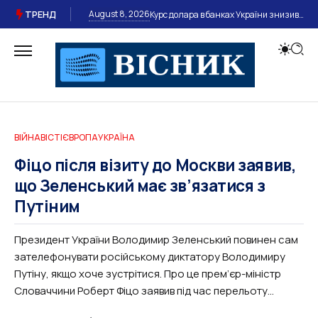
ТРЕНД
August 8, 2026
Курс долара в банках України знизився: скільки коштує валюта 6 серпня
ВІЙНА
ВІСТІ
ЄВРОПА
УКРАЇНА
Фіцо після візиту до Москви заявив,
що Зеленський має зв’язатися з
Путіним
Президент України Володимир Зеленський повинен сам
зателефонувати російському диктатору Володимиру
Путіну, якщо хоче зустрітися. Про це прем’єр-міністр
Словаччини Роберт Фіцо заявив під час перельоту...