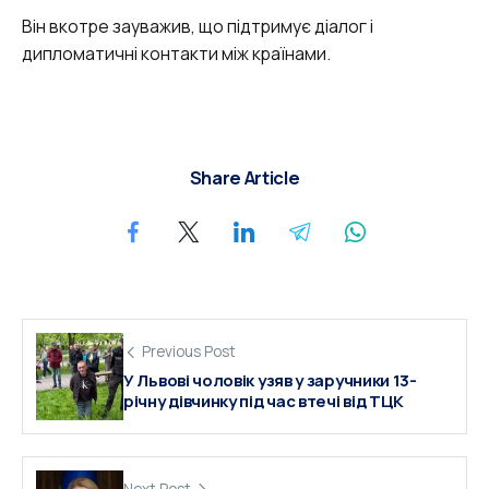
Він вкотре зауважив, що підтримує діалог і
дипломатичні контакти між країнами.
Share Article
Previous Post
У Львові чоловік узяв у заручники 13-
річну дівчинку під час втечі від ТЦК