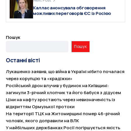
Next Post
Каллас анонсувала обговорення
можливих переговорів ЄС із Росією
Пошук
Пошук
Останні вісті
Лукашенко заявив, що війна в Україні нібито почалася
через корупцію та «крадіжки»
Російський дрон влучив у будинок на Київщині:
загинули 3-річний хлопчик та його бабуся з дідусем
Ціни на нафту зростають через невизначеність із
відкриттям Ормузької протоки
На території ТЦК на Житомирщині помер 46-річний
чоловік, якого доправили на ВЛК
У найбільших держбанках Росії погіршується якість